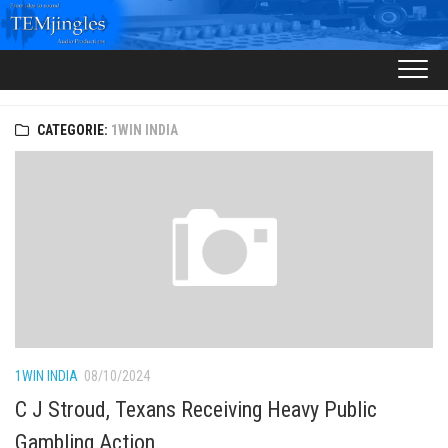
Ga
naar
de
inhoud
CATEGORIE:
1WIN INDIA
1WIN INDIA
08/10/2024
C J Stroud, Texans Receiving Heavy Public
Gambling Action