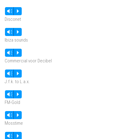
Audiospeler
Vm
P
Disconet
Audiospeler
Vm
P
Ibiza sounds
Audiospeler
Vm
P
Commercial voor Decibel
Audiospeler
Vm
P
J.f.k. to L.a.x.
Audiospeler
Vm
P
FM-Gold
Audiospeler
Vm
P
Mosstime
Audiospeler
Vm
P