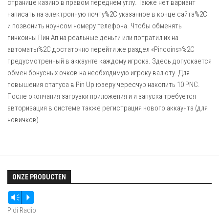
странице казино в правом переднем углу. Также нет вариант
написать на электронную почту%2C указанное в конце сайта%2C
и позвонить ноунсом номеру телефона. Чтобы обменять
пинкоины Пин Ап на реальные деньги или потратил их на
автоматы%2C достаточно перейти же раздел «Pincoins»%2C
предусмотренный в аккаунте каждому игрока. Здесь допускается
обмен бонусных очков на необходимую игроку валюту. Для
повышения статуса в Pin Up юзеру чересчур накопить 10 PNC.
После окончания загрузки приложения и и запуска требуется
авторизация в системе также регистрация нового аккаунта (для
новичков).
ONZE PRODUCTEN
Audiospeler
Vm
P
Pidi Radio