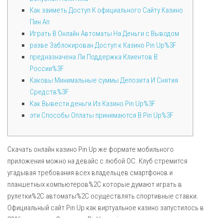
Как заиметь Доступ К официального Сайту Казино
Пин Ап
Играть В Онлайн Автоматы На Деньги с Выводом
разве Заблокирован Доступ к Казино Pin Up%3F
предназначена Ли Поддержка Клиентов В
России%3F
Каковы Минимальные суммы Депозита И Снятия
Средств%3F
Как Вывести деньги Из Казино Pin Up%3F
эти Способы Оплаты принимаются В Pin Up%3F
Скачать онлайн казино Pin Up же формате мобильного
приложения можно на девайс с любой ОС. Клуб стремится
угадывая требования всех владельцев смартфонов и
планшетных компьютеров%2C которые думают играть в
рулетки%2C автоматы%2C осуществлять спортивные ставки.
Официальный сайт Pin Up как виртуальное казино запустилось в