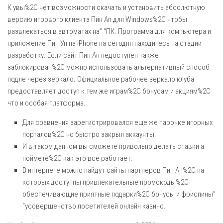
К увы%2C нет возможности скачать и установить абсолютную
версию игрового клиента Пин Ап для Windows%2C чтобы
развлекаться в автоматах на” “ПК. Программа для компьютера и
приложение Пин Уп на iPhone на сегодня находитесь на стадии
разработку. Если сайт Пин Ап недоступен также
заблокирован%2C можно использовать альтернативный способ
подле через зеркало. Официальное рабочее зеркало клуба
предоставляет доступ к тем же играм%2C бонусам и акциям%2C
что и особая платформа.
Для сравнения зарегистрировался еще же парочке игорных
порталов%2C но быстро закрыл аккаунты.
И в таком данном вы сможете привольно делать ставки а
поймете%2C как это все работает.
В интернете можно найдут сайты партнеров Пин Ап%2C на
которых доступны привлекательные промокоды%2C
обеспечивающие приятные подарки%2C бонусы и фриспины”
“усовершенство посетителей онлайн казино.