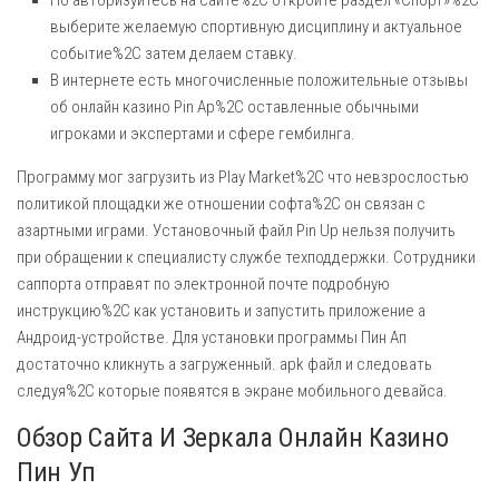
Но авторизуйтесь на сайте%2C откройте раздел «Спорт»%2C
выберите желаемую спортивную дисциплину и актуальное
событие%2C затем делаем ставку.
В интернете есть многочисленные положительные отзывы
об онлайн казино Pin Ap%2C оставленные обычными
игроками и экспертами и сфере гембилнга.
Программу мог загрузить из Play Market%2C что невзрослостью
политикой площадки же отношении софта%2C он связан с
азартными играми. Установочный файл Pin Up нельзя получить
при обращении к специалисту службе техподдержки. Сотрудники
саппорта отправят по электронной почте подробную
инструкцию%2C как установить и запустить приложение а
Андроид-устройстве. Для установки программы Пин Ап
достаточно кликнуть а загруженный. apk файл и следовать
следуя%2C которые появятся в экране мобильного девайса.
Обзор Сайта И Зеркала Онлайн Казино
Пин Уп