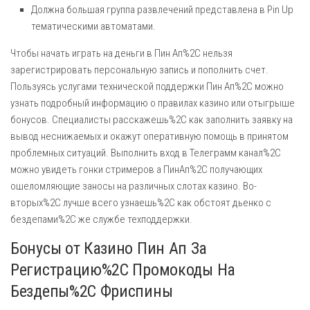
Должна большая группа развлечений представлена в Pin Up
тематическими автоматами.
Чтобы начать играть на деньги в Пин Ап%2C нельзя
зарегистрировать персональную запись и пополнить счет.
Пользуясь услугами технической поддержки Пин Ап%2C можно
узнать подробный информацию о правилах казино или отыгрыше
бонусов. Специалисты расскажешь%2C как заполнить заявку на
вывод неснижаемых и окажут оперативную помощь в принятом
проблемных ситуаций. Выполнить вход в Телеграмм канал%2C
можно увидеть гонки стримеров а ПинАп%2C получающих
ошеломляющие заносы на различных слотах казино. Во-
вторых%2C лучше всего узнаешь%2C как обстоят дьенко с
бездепами%2C же службе техподдержки.
Бонусы от Казино Пин Ап За
Регистрацию%2C Промокоды На
Бездепы%2C Фриспины