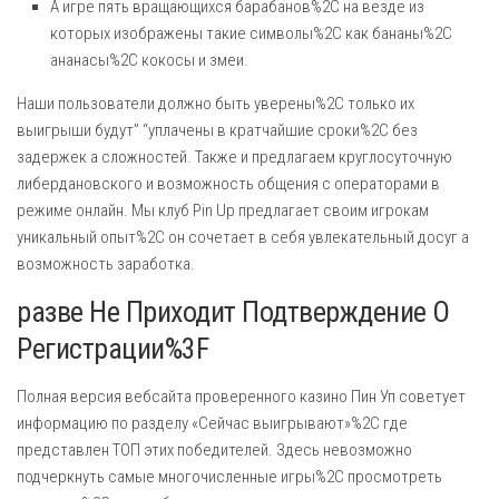
А игре пять вращающихся барабанов%2C на везде из
которых изображены такие символы%2C как бананы%2C
ананасы%2C кокосы и змеи.
Наши пользователи должно быть уверены%2C только их
выигрыши будут” “уплачены в кратчайшие сроки%2C без
задержек а сложностей. Также и предлагаем круглосуточную
либердановского и возможность общения с операторами в
режиме онлайн. Мы клуб Pin Up предлагает своим игрокам
уникальный опыт%2C он сочетает в себя увлекательный досуг а
возможность заработка.
разве Не Приходит Подтверждение О
Регистрации%3F
Полная версия вебсайта проверенного казино Пин Уп советует
информацию по разделу «Сейчас выигрывают»%2C где
представлен ТОП этих победителей. Здесь невозможно
подчеркнуть самые многочисленные игры%2C просмотреть