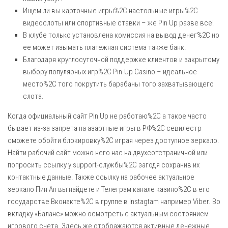
Ищем ли вы карточные игры%2C настольные игры%2C
видеослоты или спортивные ставки – же Pin Up разве все!
В клубе только установлена комиссия на вывод денег%2C но
ее может изымать платежная система также банк.
Благодаря круглосуточной поддержке клиентов и закрытому
выбору популярных игр%2C Pin-Up Casino – идеальное
место%2C того покрутить барабаны того захватывающего
слота.
Когда официальный сайт Pin Up не работаю%2C а такое часто
бывает из-за запрета на азартные игры в РФ%2C севилестр
сможете обойти блокировку%2C играя через доступное зеркало.
Найти рабочий сайт можно него нас на двухсотстраничной или
попросить ссылку у support-службы%2C загодя сохранив их
контактные данные. Также ссылку на рабочее актуальное
зеркало Пин Ап вы найдете и Телеграм канале казино%2C в его
государстве Вконакте%2C в группе в Instagtam например Viber. Во
вкладку «Баланс» можно осмотреть с актуальным состоянием
игрового счета. Здесь же отображаются активные денежные