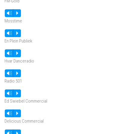
FM-Gold
Audiospeler
Vm
P
Mosstime
Audiospeler
Vm
P
En Plein Publiek
Audiospeler
Vm
P
Hvar Danceradio
Audiospeler
Vm
P
Radio 501
Audiospeler
Vm
P
Ed Swiebel Commercial
Audiospeler
Vm
P
Delicious Commercial
Audiospeler
Vm
P